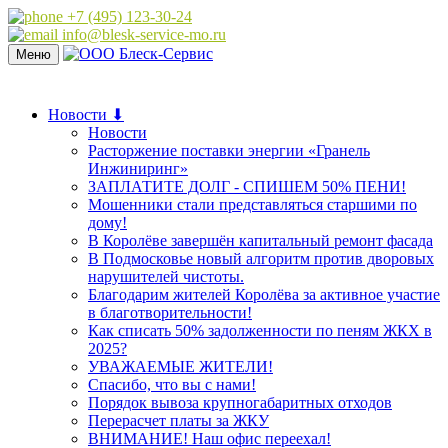
+7 (495) 123-30-24
info@blesk-service-mo.ru
Меню
Новости ⬇
Новости
Расторжение поставки энергии «Гранель
Инжиниринг»
ЗАПЛАТИТЕ ДОЛГ - СПИШЕМ 50% ПЕНИ!
Мошенники стали представляться старшими по
дому!
В Королёве завершён капитальный ремонт фасада
В Подмосковье новый алгоритм против дворовых
нарушителей чистоты.
Благодарим жителей Королёва за активное участие
в благотворительности!
Как списать 50% задолженности по пеням ЖКХ в
2025?
УВАЖАЕМЫЕ ЖИТЕЛИ!
Спасибо, что вы с нами!
Порядок вывоза крупногабаритных отходов
Перерасчет платы за ЖКУ
ВНИМАНИЕ! Наш офис переехал!