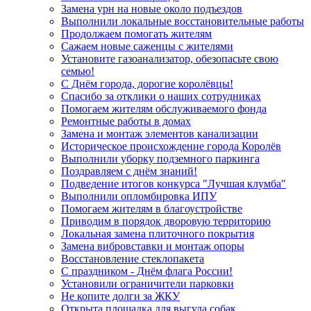
Замена урн на новые около подъездов
Выполнили локальные восстановительные работы
Продолжаем помогать жителям
Сажаем новые саженцы с жителями
Установите газоанализатор, обезопасьте свою
семью!
С Днём города, дорогие королёвцы!
Спасибо за отклики о наших сотрудниках
Помогаем жителям обслуживаемого фонда
Ремонтные работы в домах
Замена и монтаж элементов канализации
Историческое происхождение города Королёв
Выполнили уборку подземного паркинга
Поздравляем с днём знаний!
Подведение итогов конкурса "Лучшая клумба"
Выполнили опломбировка ИПУ
Помогаем жителям в благоустройстве
Приводим в порядок дворовую территорию
Локальная замена плиточного покрытия
Замена вибровставки и монтаж опоры
Восстановление стеклопакета
С праздником - Днём флага России!
Установили ограничители парковки
Не копите долги за ЖКУ
Открыта площадка для выгула собак