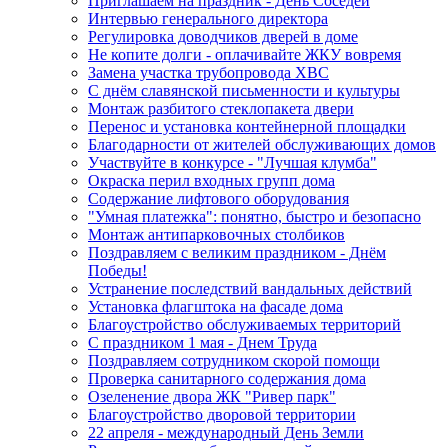
Приглашаем на праздник - День Соседей
Интервью генерального директора
Регулировка доводчиков дверей в доме
Не копите долги - оплачивайте ЖКУ вовремя
Замена участка трубопровода ХВС
С днём славянской письменности и культуры
Монтаж разбитого стеклопакета двери
Перенос и установка контейнерной площадки
Благодарности от жителей обслуживающих домов
Участвуйте в конкурсе - "Лучшая клумба"
Окраска перил входных групп дома
Содержание лифтового оборудования
"Умная платежка": понятно, быстро и безопасно
Монтаж антипарковочных столбиков
Поздравляем с великим праздником - Днём
Победы!
Устранение последствий вандальных действий
Установка флагштока на фасаде дома
Благоустройство обслуживаемых территорий
С праздником 1 мая - Днем Труда
Поздравляем сотрудником скорой помощи
Проверка санитарного содержания дома
Озеленение двора ЖК "Ривер парк"
Благоустройство дворовой территории
22 апреля - международный День Земли