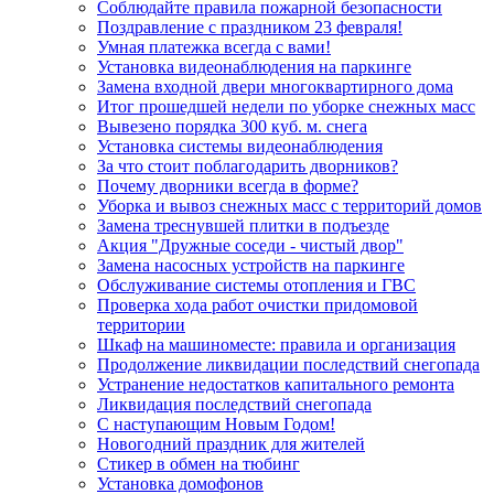
Соблюдайте правила пожарной безопасности
Поздравление с праздником 23 февраля!
Умная платежка всегда с вами!
Установка видеонаблюдения на паркинге
Замена входной двери многоквартирного дома
Итог прошедшей недели по уборке снежных масс
Вывезено порядка 300 куб. м. снега
Установка системы видеонаблюдения
За что стоит поблагодарить дворников?
Почему дворники всегда в форме?
Уборка и вывоз снежных масс с территорий домов
Замена треснувшей плитки в подъезде
Акция "Дружные соседи - чистый двор"
Замена насосных устройств на паркинге
Обслуживание системы отопления и ГВС
Проверка хода работ очистки придомовой
территории
Шкаф на машиноместе: правила и организация
Продолжение ликвидации последствий снегопада
Устранение недостатков капитального ремонта
Ликвидация последствий снегопада
С наступающим Новым Годом!
Новогодний праздник для жителей
Стикер в обмен на тюбинг
Установка домофонов