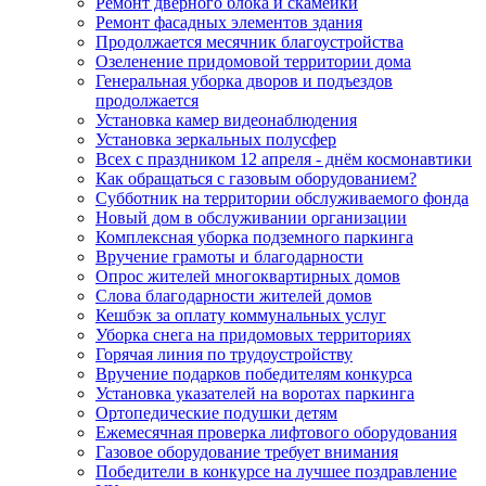
Ремонт дверного блока и скамейки
Ремонт фасадных элементов здания
Продолжается месячник благоустройства
Озеленение придомовой территории дома
Генеральная уборка дворов и подъездов
продолжается
Установка камер видеонаблюдения
Установка зеркальных полусфер
Всех с праздником 12 апреля - днём космонавтики
Как обращаться с газовым оборудованием?
Субботник на территории обслуживаемого фонда
Новый дом в обслуживании организации
Комплексная уборка подземного паркинга
Вручение грамоты и благодарности
Опрос жителей многоквартирных домов
Слова благодарности жителей домов
Кешбэк за оплату коммунальных услуг
Уборка снега на придомовых территориях
Горячая линия по трудоустройству
Вручение подарков победителям конкурса
Установка указателей на воротах паркинга
Ортопедические подушки детям
Ежемесячная проверка лифтового оборудования
Газовое оборудование требует внимания
Победители в конкурсе на лучшее поздравление