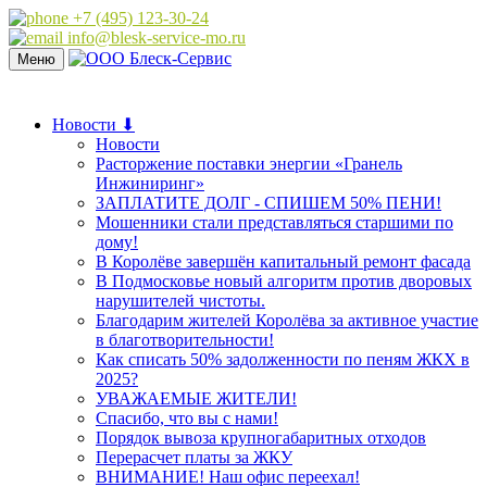
+7 (495) 123-30-24
info@blesk-service-mo.ru
Меню
Новости ⬇
Новости
Расторжение поставки энергии «Гранель
Инжиниринг»
ЗАПЛАТИТЕ ДОЛГ - СПИШЕМ 50% ПЕНИ!
Мошенники стали представляться старшими по
дому!
В Королёве завершён капитальный ремонт фасада
В Подмосковье новый алгоритм против дворовых
нарушителей чистоты.
Благодарим жителей Королёва за активное участие
в благотворительности!
Как списать 50% задолженности по пеням ЖКХ в
2025?
УВАЖАЕМЫЕ ЖИТЕЛИ!
Спасибо, что вы с нами!
Порядок вывоза крупногабаритных отходов
Перерасчет платы за ЖКУ
ВНИМАНИЕ! Наш офис переехал!