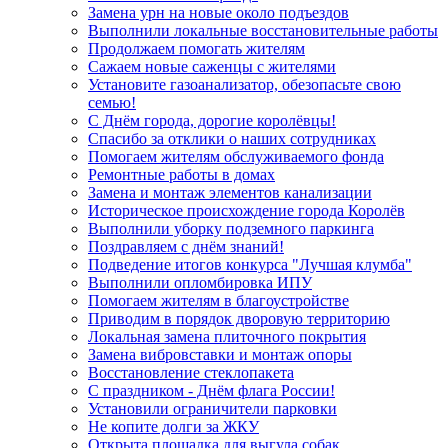
Замена урн на новые около подъездов
Выполнили локальные восстановительные работы
Продолжаем помогать жителям
Сажаем новые саженцы с жителями
Установите газоанализатор, обезопасьте свою
семью!
С Днём города, дорогие королёвцы!
Спасибо за отклики о наших сотрудниках
Помогаем жителям обслуживаемого фонда
Ремонтные работы в домах
Замена и монтаж элементов канализации
Историческое происхождение города Королёв
Выполнили уборку подземного паркинга
Поздравляем с днём знаний!
Подведение итогов конкурса "Лучшая клумба"
Выполнили опломбировка ИПУ
Помогаем жителям в благоустройстве
Приводим в порядок дворовую территорию
Локальная замена плиточного покрытия
Замена вибровставки и монтаж опоры
Восстановление стеклопакета
С праздником - Днём флага России!
Установили ограничители парковки
Не копите долги за ЖКУ
Открыта площадка для выгула собак