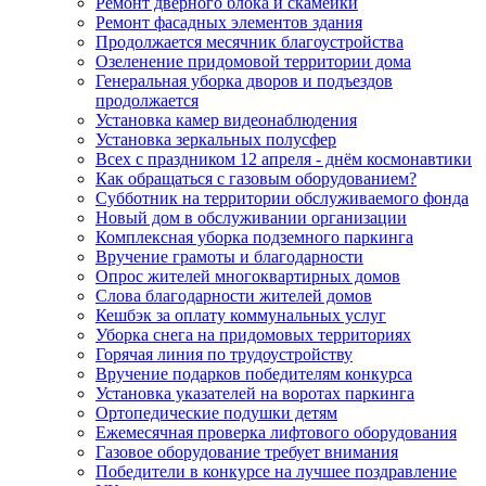
Ремонт дверного блока и скамейки
Ремонт фасадных элементов здания
Продолжается месячник благоустройства
Озеленение придомовой территории дома
Генеральная уборка дворов и подъездов
продолжается
Установка камер видеонаблюдения
Установка зеркальных полусфер
Всех с праздником 12 апреля - днём космонавтики
Как обращаться с газовым оборудованием?
Субботник на территории обслуживаемого фонда
Новый дом в обслуживании организации
Комплексная уборка подземного паркинга
Вручение грамоты и благодарности
Опрос жителей многоквартирных домов
Слова благодарности жителей домов
Кешбэк за оплату коммунальных услуг
Уборка снега на придомовых территориях
Горячая линия по трудоустройству
Вручение подарков победителям конкурса
Установка указателей на воротах паркинга
Ортопедические подушки детям
Ежемесячная проверка лифтового оборудования
Газовое оборудование требует внимания
Победители в конкурсе на лучшее поздравление