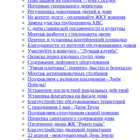
Приглашаем на праздник - День Соседей
Интервью генерального директора
Регулировка доводчиков дверей в доме
Не копите долги - оплачивайте ЖКУ вовремя
Замена участка трубопровода ХВС
С днём славянской письменности и культуры
Монтаж разбитого стеклопакета двери
Перенос и установка контейнерной площадки
Благодарности от жителей обслуживающих домов
Участвуйте в конкурсе - "Лучшая клумба"
Окраска перил входных групп дома
Содержание лифтового оборудования
"Умная платежка": понятно, быстро и безопасно
Монтаж антипарковочных столбиков
Поздравляем с великим праздником - Днём
Победы!
Устранение последствий вандальных действий
Установка флагштока на фасаде дома
Благоустройство обслуживаемых территорий
С праздником 1 мая - Днем Труда
Поздравляем сотрудником скорой помощи
Проверка санитарного содержания дома
Озеленение двора ЖК "Ривер парк"
Благоустройство дворовой территории
22 апреля - международный День Земли