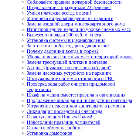
Соблюдайте правила пожарной безопасности
Поздравление с праздником 23 февраля!
Умная платежка всегда с вами!
Установка видеонаблюдения на паркинге
Замена входной двери многоквартирного дома
Итог прошедшей недели по уборке снежных масс
Вывезено порядка 300 куб. м. снега
Установка системы видеонаблюдения
За что стоит поблагодарить дворников?
Почему дворники всегда в форме?
Уборка и вывоз снежных масс с территорий домов
Замена треснувшей плитки в подъезде
Акция "Дружные соседи - чистый двор"
Замена насосных устройств на паркинге
Обслуживание системы отопления и ГВС
Проверка хода работ очистки придомовой
территории
Шкаф на машиноместе: правила и организация
Продолжение ликвидации последствий снегопада
Устранение недостатков капитального ремонта
Ликвидация последствий снегопада
С наступающим Новым Годом!
Новогодний праздник для жителей
Стикер в обмен на тюбинг
Установка домофонов