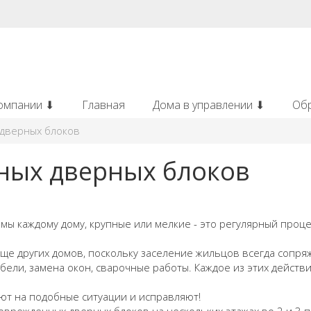
омпании ⬇
Главная
Дома в управлении ⬇
Об
дверных блоков
ных дверных блоков
ы каждому дому, крупные или мелкие - это регулярный проц
аще других домов, поскольку заселение жильцов всегда сопр
ебели, замена окон, сварочные работы. Каждое из этих дейст
ют на подобные ситуации и исправляют!