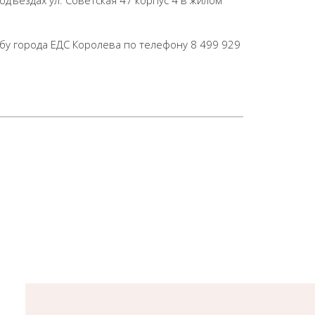
дъездах ул. Советская 47 корпус 4 в жилом
бу города ЕДС Королева по телефону 8 499 929