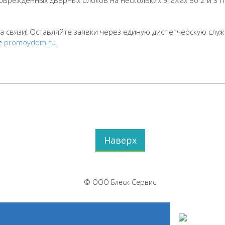
режденных дверных блоков на нескольких этажах во 2 и 3 по
а связи! Оставляйте заявки через единую диспетчерскую служ
е
promoydom.ru
.
Наверх
© ООО Блеск-Сервис