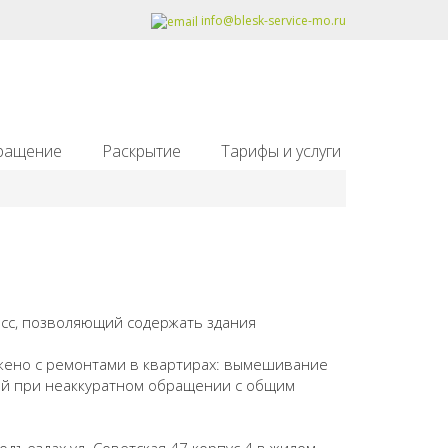
info@blesk-service-mo.ru
ращение
Раскрытие
Тарифы и услуги
есс, позволяющий содержать здания
яжено с ремонтами в квартирах: вымешивание
вий при неаккуратном обращении с общим