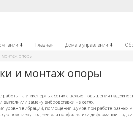
омпании ⬇
Главная
Дома в управлении ⬇
Об
и монтаж опоры
ки и монтаж опоры
 работы на инженерных сетях с целью повышения надежност
ки выполнили замену вибровставки на сетях.
ния уровня вибраций, поглощения шумов при работе разных м
скую подставку под неё для профилактики деформации под си